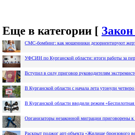
Еще в категории [
Закон
СМС-бомбинг: как мошенники дезориентируют жер
УФСИН по Курганской области: итоги работы за пер
Вступил в силу приговор руководителям экстремис
В Курганской области с начала лета утонули четверо
В Курганской области вводили режим «Беспилотная
Организаторы незаконной миграции приговорены к 
Раскрыт поджог арт-объекта «Жилище бронзового в