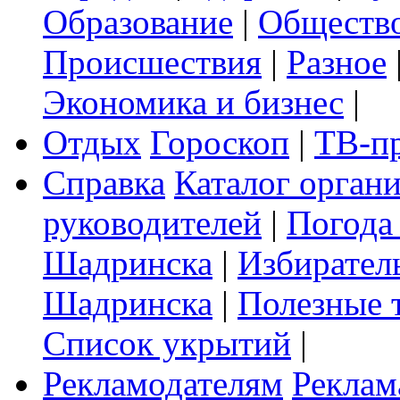
Образование
|
Обществ
Происшествия
|
Разное
Экономика и бизнес
|
Отдых
Гороскоп
|
ТВ-п
Справка
Каталог орган
руководителей
|
Погода
Шадринска
|
Избирател
Шадринска
|
Полезные 
Список укрытий
|
Рекламодателям
Реклам