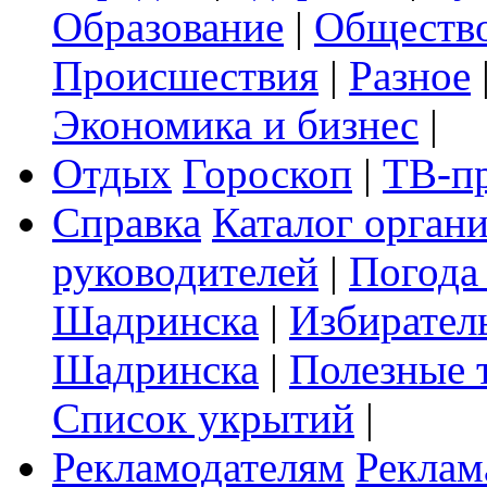
Образование
|
Обществ
Происшествия
|
Разное
Экономика и бизнес
|
Отдых
Гороскоп
|
ТВ-п
Справка
Каталог орган
руководителей
|
Погода
Шадринска
|
Избирател
Шадринска
|
Полезные 
Список укрытий
|
Рекламодателям
Реклам