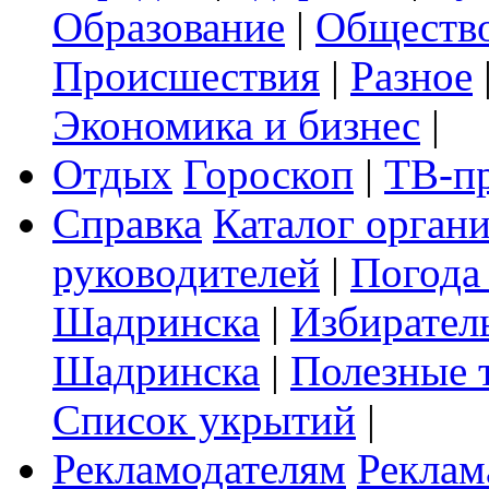
Образование
|
Обществ
Происшествия
|
Разное
Экономика и бизнес
|
Отдых
Гороскоп
|
ТВ-п
Справка
Каталог орган
руководителей
|
Погода
Шадринска
|
Избирател
Шадринска
|
Полезные 
Список укрытий
|
Рекламодателям
Реклам