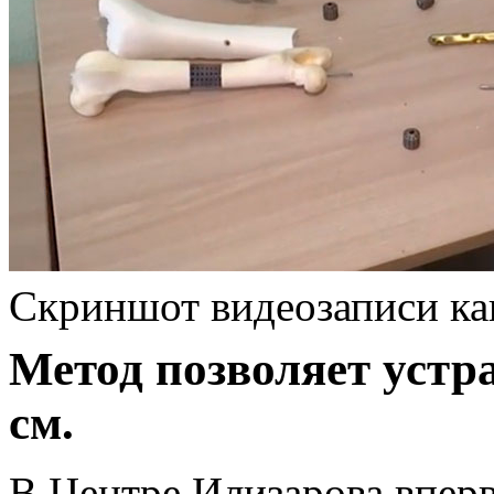
Скриншот видеозаписи кан
Метод позволяет устра
см.
В Центре Илизарова впер