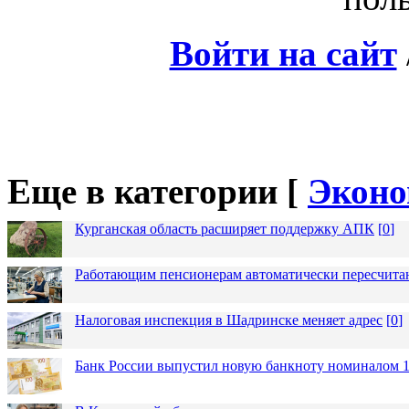
Войти на сайт
Еще в категории [
Эконо
Курганская область расширяет поддержку АПК
[
0
]
Работающим пенсионерам автоматически пересчит
Налоговая инспекция в Шадринске меняет адрес
[
0
]
Банк России выпустил новую банкноту номиналом 1