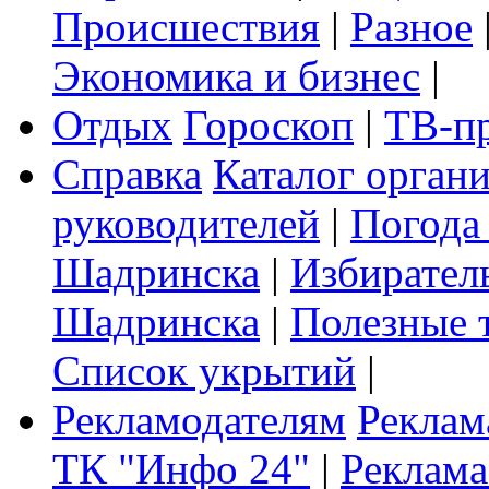
Происшествия
|
Разное
Экономика и бизнес
|
Отдых
Гороскоп
|
ТВ-п
Справка
Каталог орган
руководителей
|
Погода
Шадринска
|
Избирател
Шадринска
|
Полезные 
Список укрытий
|
Рекламодателям
Реклам
ТК "Инфо 24"
|
Реклама