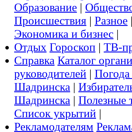
Образование
|
Обществ
Происшествия
|
Разное
Экономика и бизнес
|
Отдых
Гороскоп
|
ТВ-п
Справка
Каталог орган
руководителей
|
Погода
Шадринска
|
Избирател
Шадринска
|
Полезные 
Список укрытий
|
Рекламодателям
Реклам