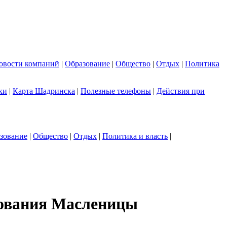
овости компаний
|
Образование
|
Общество
|
Отдых
|
Политика
ки
|
Карта Шадринска
|
Полезные телефоны
|
Действия при
зование
|
Общество
|
Отдых
|
Политика и власть
|
нования Масленицы