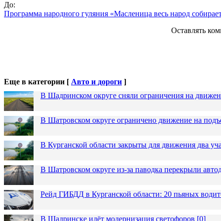
До:
Программа народного гуляния «Масленица весь народ собирает
Оставлять ком
Еще в категории [
Авто и дороги
]
В Шадринском округе сняли ограничения на движен
В Шатровском округе ограничено движение на подъ
В Курганской области закрыты для движения два уча
В Шатровском округе из-за паводка перекрыли авто
Рейд ГИБДД в Курганской области: 20 пьяных водит
В Шадринске идёт модернизация светофоров
[
0
]