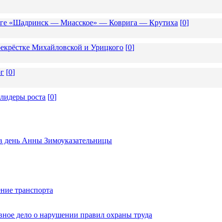
роге «Шадринск — Миасское» — Коврига — Крутиха
[
0
]
екрёстке Михайловской и Урицкого
[
0
]
ог
[
0
]
 лидеры роста
[
0
]
ь в день Анны Зимоуказательницы
ние транспорта
вное дело о нарушении правил охраны труда