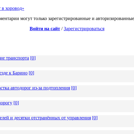
 в хоровод»
ментарии могут только зарегистрированные и авторизированные
Войти на сайт
/
Зарегистрироваться
ие транспорта
[
0
]
езде к Барино
[
0
]
стка автодорог из-за подтопления
[
0
]
дорогу
[
0
]
елей и десятки отстранённых от управления
[
0
]