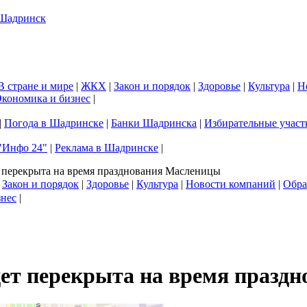
В стране и мире
|
ЖКХ
|
Закон и порядок
|
Здоровье
|
Культура
|
Н
кономика и бизнес
|
|
Погода в Шадринске
|
Банки Шадринска
|
Избирательные участ
"Инфо 24"
|
Реклама в Шадринске
|
т перекрыта на время празднования Масленицы
|
Закон и порядок
|
Здоровье
|
Культура
|
Новости компаний
|
Обра
знес
|
дет перекрыта на время празд