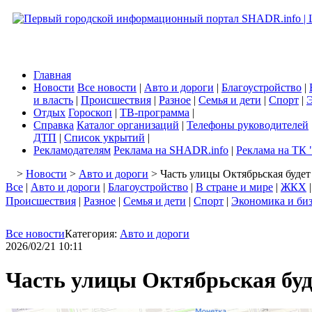
Главная
Новости
Все новости
|
Авто и дороги
|
Благоустройство
|
и власть
|
Происшествия
|
Разное
|
Семья и дети
|
Спорт
|
Э
Отдых
Гороскоп
|
ТВ-программа
|
Справка
Каталог организаций
|
Телефоны руководителей
ДТП
|
Список укрытий
|
Рекламодателям
Реклама на SHADR.info
|
Реклама на ТК 
>
Новости
>
Авто и дороги
> Часть улицы Октябрьская буде
Все
|
Авто и дороги
|
Благоустройство
|
В стране и мире
|
ЖКХ
Происшествия
|
Разное
|
Семья и дети
|
Спорт
|
Экономика и би
Все новости
Категория:
Авто и дороги
2026/02/21 10:11
Часть улицы Октябрьская бу