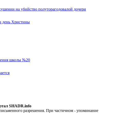
кушении на убийство полуторагодовалой дочери
 в день Христины
еления школы №20
ается
ртал SHADR.info
 письменного разрешения. При частичном - упоминание