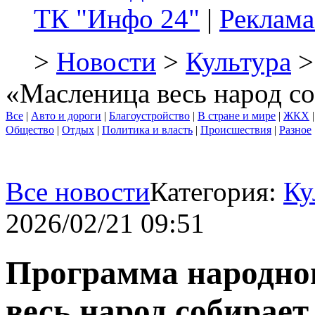
ТК "Инфо 24"
|
Реклама
>
Новости
>
Культура
>
«Масленица весь народ со
Все
|
Авто и дороги
|
Благоустройство
|
В стране и мире
|
ЖКХ
Общество
|
Отдых
|
Политика и власть
|
Происшествия
|
Разное
Все новости
Категория:
Ку
2026/02/21 09:51
Программа народно
весь народ собирает