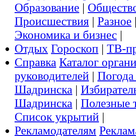
Образование
|
Обществ
Происшествия
|
Разное
Экономика и бизнес
|
Отдых
Гороскоп
|
ТВ-п
Справка
Каталог орган
руководителей
|
Погода
Шадринска
|
Избирател
Шадринска
|
Полезные 
Список укрытий
|
Рекламодателям
Реклам