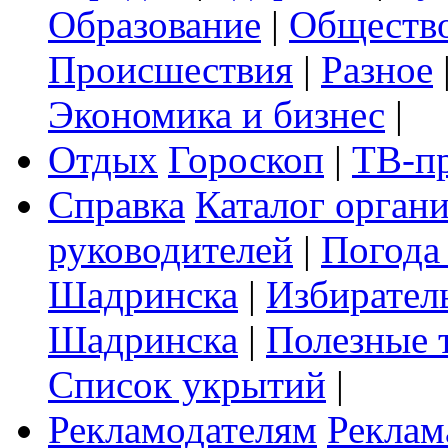
Образование
|
Обществ
Происшествия
|
Разное
Экономика и бизнес
|
Отдых
Гороскоп
|
ТВ-п
Справка
Каталог орган
руководителей
|
Погода
Шадринска
|
Избирател
Шадринска
|
Полезные 
Список укрытий
|
Рекламодателям
Реклам