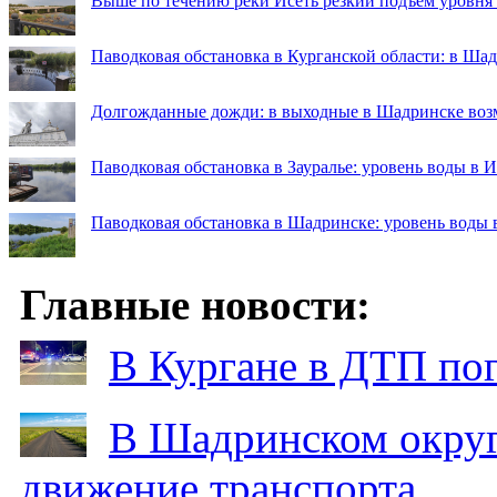
Выше по течению реки Исеть резкий подъём уровня
Паводковая обстановка в Курганской области: в Ша
Долгожданные дожди: в выходные в Шадринске во
Паводковая обстановка в Зауралье: уровень воды в 
Паводковая обстановка в Шадринске: уровень воды 
Главные новости:
В Кургане в ДТП по
В Шадринском округ
движение транспорта