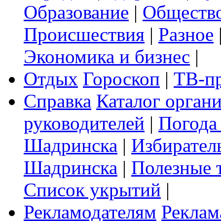
Образование
|
Обществ
Происшествия
|
Разное
Экономика и бизнес
|
Отдых
Гороскоп
|
ТВ-п
Справка
Каталог орган
руководителей
|
Погода
Шадринска
|
Избирател
Шадринска
|
Полезные 
Список укрытий
|
Рекламодателям
Реклам