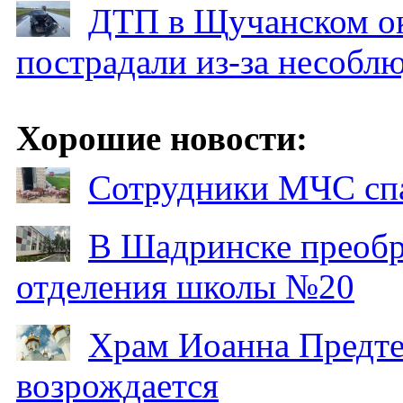
ДТП в Щучанском ок
пострадали из-за несобл
Хорошие новости:
Сотрудники МЧС спа
В Шадринске преобр
отделения школы №20
Храм Иоанна Предтеч
возрождается