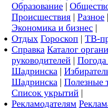
Образование
|
Обществ
Происшествия
|
Разное
Экономика и бизнес
|
Отдых
Гороскоп
|
ТВ-п
Справка
Каталог орган
руководителей
|
Погода
Шадринска
|
Избирател
Шадринска
|
Полезные 
Список укрытий
|
Рекламодателям
Реклам