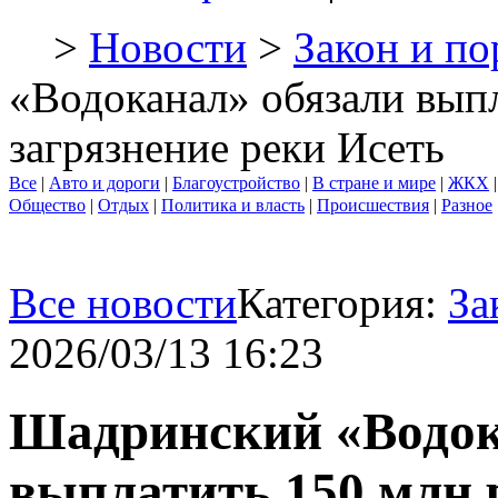
>
Новости
>
Закон и по
«Водоканал» обязали выпл
загрязнение реки Исеть
Все
|
Авто и дороги
|
Благоустройство
|
В стране и мире
|
ЖКХ
Общество
|
Отдых
|
Политика и власть
|
Происшествия
|
Разное
Все новости
Категория:
За
2026/03/13 16:23
Шадринский «Водок
выплатить 150 млн р