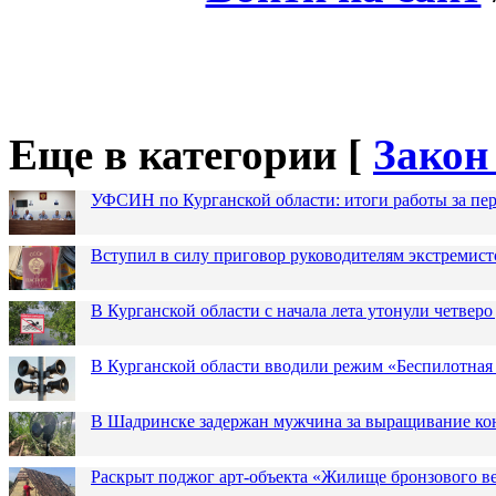
Еще в категории [
Закон
УФСИН по Курганской области: итоги работы за пер
Вступил в силу приговор руководителям экстремис
В Курганской области с начала лета утонули четверо
В Курганской области вводили режим «Беспилотная
В Шадринске задержан мужчина за выращивание кон
Раскрыт поджог арт-объекта «Жилище бронзового в