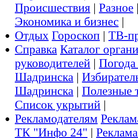
Происшествия
|
Разное
Экономика и бизнес
|
Отдых
Гороскоп
|
ТВ-п
Справка
Каталог орган
руководителей
|
Погода
Шадринска
|
Избирател
Шадринска
|
Полезные 
Список укрытий
|
Рекламодателям
Реклам
ТК "Инфо 24"
|
Реклама