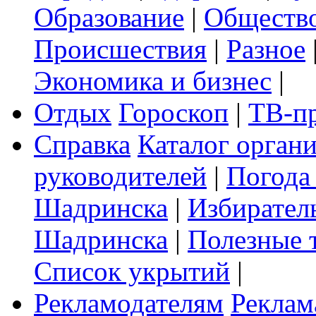
Образование
|
Обществ
Происшествия
|
Разное
Экономика и бизнес
|
Отдых
Гороскоп
|
ТВ-п
Справка
Каталог орган
руководителей
|
Погода
Шадринска
|
Избирател
Шадринска
|
Полезные 
Список укрытий
|
Рекламодателям
Реклам