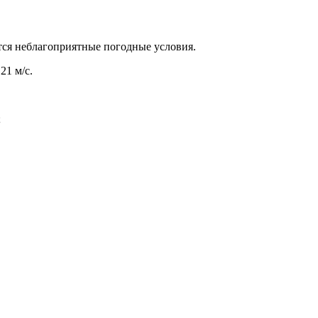
тся неблагоприятные погодные условия.
21 м/с.
;