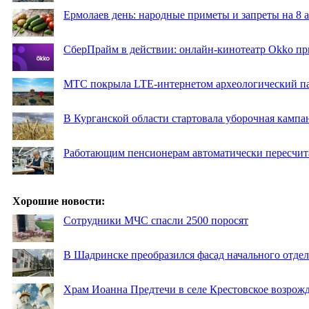
Ермолаев день: народные приметы и запреты на 8 а
СберПрайм в действии: онлайн-кинотеатр Okko пр
МТС покрыла LTE-интернетом археологический пар
В Курганской области стартовала уборочная кампа
Работающим пенсионерам автоматически пересчи
Хорошие новости:
Сотрудники МЧС спасли 2500 поросят
В Шадринске преобразился фасад начального отд
Храм Иоанна Предтечи в селе Крестовское возрожд