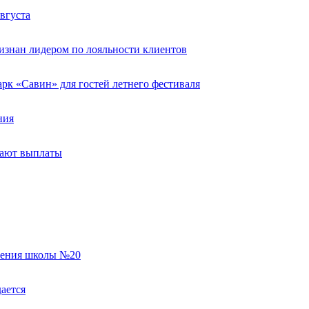
вгуста
изнан лидером по лояльности клиентов
к «Савин» для гостей летнего фестиваля
ния
тают выплаты
еления школы №20
ается