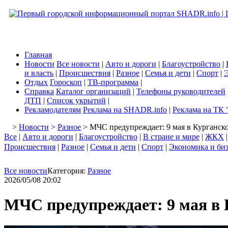
Главная
Новости
Все новости
|
Авто и дороги
|
Благоустройство
|
и власть
|
Происшествия
|
Разное
|
Семья и дети
|
Спорт
|
Э
Отдых
Гороскоп
|
ТВ-программа
|
Справка
Каталог организаций
|
Телефоны руководителей
ДТП
|
Список укрытий
|
Рекламодателям
Реклама на SHADR.info
|
Реклама на ТК 
>
Новости
>
Разное
> МЧС предупреждает: 9 мая в Курганско
Все
|
Авто и дороги
|
Благоустройство
|
В стране и мире
|
ЖКХ
Происшествия
|
Разное
|
Семья и дети
|
Спорт
|
Экономика и би
Все новости
Категория:
Разное
2026/05/08 20:02
МЧС предупреждает: 9 мая в 