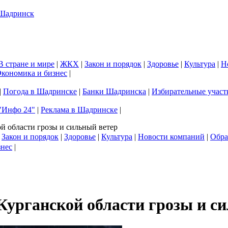
В стране и мире
|
ЖКХ
|
Закон и порядок
|
Здоровье
|
Культура
|
Н
кономика и бизнес
|
|
Погода в Шадринске
|
Банки Шадринска
|
Избирательные участ
"Инфо 24"
|
Реклама в Шадринске
|
й области грозы и сильный ветер
|
Закон и порядок
|
Здоровье
|
Культура
|
Новости компаний
|
Обра
знес
|
Курганской области грозы и с