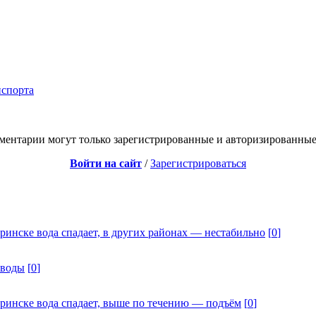
нспорта
ментарии могут только зарегистрированные и авторизированные
Войти на сайт
/
Зарегистрироваться
ринске вода спадает, в других районах — нестабильно
[
0
]
 воды
[
0
]
дринске вода спадает, выше по течению — подъём
[
0
]