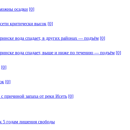
зможны осадки
[
0
]
Исети критически высок
[
0
]
ринске вода спадает, в других районах — подъём
[
0
]
дринске вода спадает, выше и ниже по течению — подъём
[
0
]
[
0
]
ок
[
0
]
 с причиной запаха от реки Исеть
[
0
]
к 5 годам лишения свободы