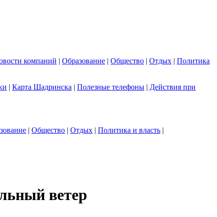
овости компаний
|
Образование
|
Общество
|
Отдых
|
Политика
ки
|
Карта Шадринска
|
Полезные телефоны
|
Действия при
зование
|
Общество
|
Отдых
|
Политика и власть
|
ильный ветер