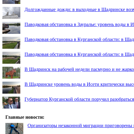
Долгожданные дожди: в выходные в Шадринске во
Паводковая обстановка в Зауралье: уровень воды в 
Паводковая обстановка в Курганской области: в Шад
Паводковая обстановка в Курганской области: в Ша
В Шадринск на рабочей недели пасмурно и не жарко
В Шадринске уровень воды в Исети критически выс
Губернатор Курганской области поручил разобраться
Главные новости:
Организаторы незаконной миграции приговорены 