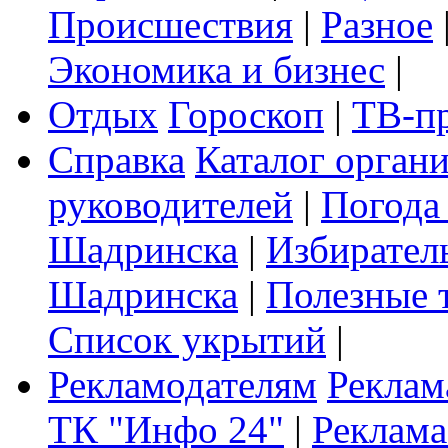
Происшествия
|
Разное
Экономика и бизнес
|
Отдых
Гороскоп
|
ТВ-п
Справка
Каталог орган
руководителей
|
Погода
Шадринска
|
Избирател
Шадринска
|
Полезные 
Список укрытий
|
Рекламодателям
Реклам
ТК "Инфо 24"
|
Реклама