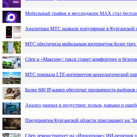
Мобильный трафик в мессенджере MAX стал бесплат
Аналитики МТС назвали популярные в Курганской 
МТС обеспечила мобильным интернетом более трех 
Сбер и «Максим»: такси станет комфортнее и безопа
МТС покрыла LTE-интернетом археологический парк
Более 600 IP-камер обеспечат прозрачность выборов
Анализ данных в индустрии: польза, навыки и ошиб
Предприятия Курганской области приглашают на "Би
Сбер демонстрирует на «Иннопроме» ИИ-решения д