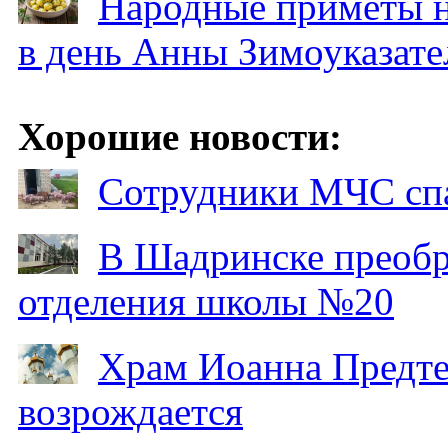
Народные приметы на
в день Анны Зимоуказат
Хорошие новости:
Сотрудники МЧС спа
В Шадринске преобр
отделения школы №20
Храм Иоанна Предтеч
возрождается