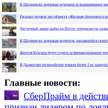
В Шадринске задержан мужчина за выращивание кон
Раскрыт поджог арт-объекта «Жилище бронзового в
Частичный замор рыбы на Исети: специалисты назв
В Шадринске задержан водитель, пытавшийся скрыт
Жителя Кургана будут судить за финансирование те
В Далматово полицейские изъяли более 2 кг прекур
Главные новости:
СберПрайм в действ
признан лидером по лоял