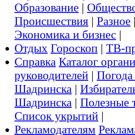
Образование
|
Обществ
Происшествия
|
Разное
Экономика и бизнес
|
Отдых
Гороскоп
|
ТВ-п
Справка
Каталог орган
руководителей
|
Погода
Шадринска
|
Избирател
Шадринска
|
Полезные 
Список укрытий
|
Рекламодателям
Реклам