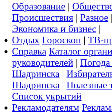
Образование
|
Обществ
Происшествия
|
Разное
Экономика и бизнес
|
Отдых
Гороскоп
|
ТВ-п
Справка
Каталог орган
руководителей
|
Погода
Шадринска
|
Избирател
Шадринска
|
Полезные 
Список укрытий
|
Рекламодателям
Реклам