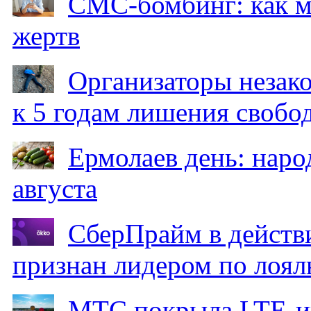
СМС-бомбинг: как 
жертв
Организаторы незак
к 5 годам лишения свобо
Ермолаев день: наро
августа
СберПрайм в действ
признан лидером по лоял
МТС покрыла LTE-ин