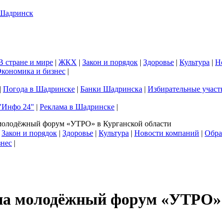
В стране и мире
|
ЖКХ
|
Закон и порядок
|
Здоровье
|
Культура
|
Н
кономика и бизнес
|
|
Погода в Шадринске
|
Банки Шадринска
|
Избирательные участ
"Инфо 24"
|
Реклама в Шадринске
|
 молодёжный форум «УТРО» в Курганской области
|
Закон и порядок
|
Здоровье
|
Культура
|
Новости компаний
|
Обра
знес
|
 на молодёжный форум «УТРО» 