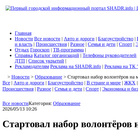
Главная
Новости
Все новости
|
Авто и дороги
|
Благоустройство
|
и власть
|
Происшествия
|
Разное
|
Семья и дети
|
Спорт
|
Э
Отдых
Гороскоп
|
ТВ-программа
|
Справка
Каталог организаций
|
Телефоны руководителей
ДТП
|
Список укрытий
|
Рекламодателям
Реклама на SHADR.info
|
Реклама на ТК 
>
Новости
>
Образование
> Стартовал набор волонтёров на
Все
|
Авто и дороги
|
Благоустройство
|
В стране и мире
|
ЖКХ
Происшествия
|
Разное
|
Семья и дети
|
Спорт
|
Экономика и би
Все новости
Категория:
Образование
2026/05/13 10:26
Стартовал набор волонтёров