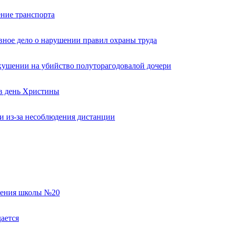
ние транспорта
вное дело о нарушении правил охраны труда
кушении на убийство полуторагодовалой дочери
 в день Христины
и из-за несоблюдения дистанции
еления школы №20
ается