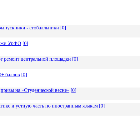
ыпускники - стобалльники
[
0
]
дёжи УрФО
[
0
]
т ремонт центральной площадки
[
0
]
0+ баллов
[
0
]
призы на «Студенческой весне»
[
0
]
тике и устную часть по иностранным языкам
[
0
]