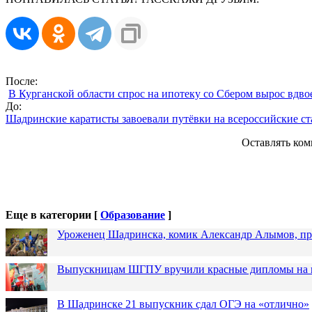
После:
В Курганской области спрос на ипотеку со Сбером вырос вдво
До:
Шадринские каратисты завоевали путёвки на всероссийские с
Оставлять ком
Еще в категории [
Образование
]
Уроженец Шадринска, комик Александр Алымов, про
Выпускницам ШГПУ вручили красные дипломы на п
В Шадринске 21 выпускник сдал ОГЭ на «отлично»