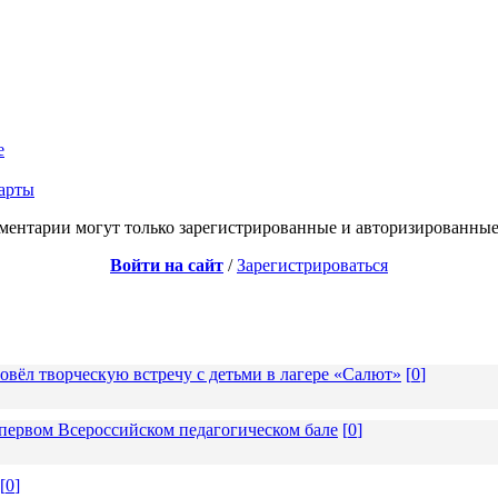
е
тарты
ментарии могут только зарегистрированные и авторизированные
Войти на сайт
/
Зарегистрироваться
вёл творческую встречу с детьми в лагере «Салют»
[
0
]
ервом Всероссийском педагогическом бале
[
0
]
[
0
]