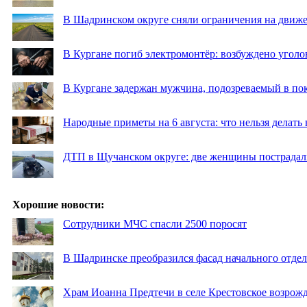
В Шадринском округе сняли ограничения на движе
В Кургане погиб электромонтёр: возбуждено уголо
В Кургане задержан мужчина, подозреваемый в по
Народные приметы на 6 августа: что нельзя делать
ДТП в Щучанском округе: две женщины пострадал
Хорошие новости:
Сотрудники МЧС спасли 2500 поросят
В Шадринске преобразился фасад начального отд
Храм Иоанна Предтечи в селе Крестовское возрожд