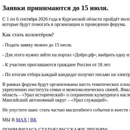
Заявки принимаются до 15 июля.
С 1 по 6 сентября 2026 года в Курганской области пройдёт м
которые будут помогать в организации и проведении форума.
Как стать волонтёром?
- Подать заявку можно до 15 июля.
- Для этого нужно зайти на портал «Добро.рф», выбрать одну из
- К участию приглашаются граждане России от 18 лет.
- По итогам отбора каждый кандидат получит письмо на электр
В рамках форума будут организованы шесть тематических пло
укреплению института семьи и межпоколенческих связей. Яма
область – «Урал исторический» о сохранении культурного насл
Мансийский автономный округ – «Урал служащий».
Не упустите шанс стать частью масштабного события и внести
МЫ В
MAX
|
ВК
ПОНРАВИЛАСЬ СТАТЬЯ? РАССКАЖИ ДРУЗЬЯМ: