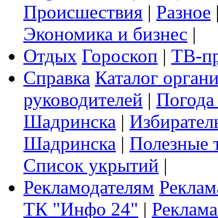
Происшествия
|
Разное
Экономика и бизнес
|
Отдых
Гороскоп
|
ТВ-п
Справка
Каталог орган
руководителей
|
Погода
Шадринска
|
Избирател
Шадринска
|
Полезные 
Список укрытий
|
Рекламодателям
Реклам
ТК "Инфо 24"
|
Реклама