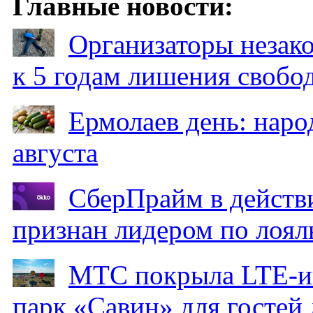
Главные новости:
Организаторы незак
к 5 годам лишения свобо
Ермолаев день: наро
августа
СберПрайм в действ
признан лидером по лоял
МТС покрыла LTE-ин
парк «Савин» для гостей 