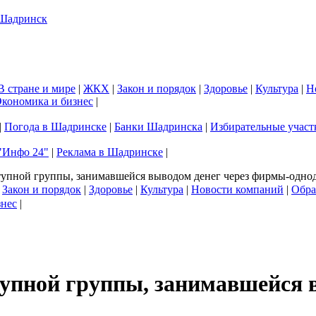
В стране и мире
|
ЖКХ
|
Закон и порядок
|
Здоровье
|
Культура
|
Н
кономика и бизнес
|
|
Погода в Шадринске
|
Банки Шадринска
|
Избирательные участ
"Инфо 24"
|
Реклама в Шадринске
|
тупной группы, занимавшейся выводом денег через фирмы-одно
|
Закон и порядок
|
Здоровье
|
Культура
|
Новости компаний
|
Обра
знес
|
тупной группы, занимавшейся 