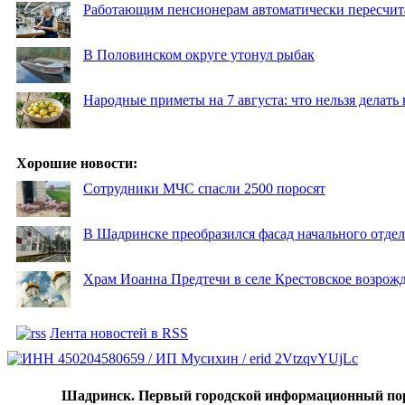
Работающим пенсионерам автоматически пересчи
В Половинском округе утонул рыбак
Народные приметы на 7 августа: что нельзя делат
Хорошие новости:
Сотрудники МЧС спасли 2500 поросят
В Шадринске преобразился фасад начального отд
Храм Иоанна Предтечи в селе Крестовское возрожд
Лента новостей в RSS
Шадринск. Первый городской информационный по