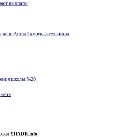
тают выплаты
ь в день Анны Зимоуказательницы
еления школы №20
ается
ртал SHADR.info