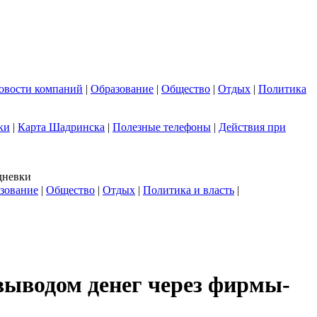
овости компаний
|
Образование
|
Общество
|
Отдых
|
Политика
ки
|
Карта Шадринска
|
Полезные телефоны
|
Действия при
дневки
зование
|
Общество
|
Отдых
|
Политика и власть
|
выводом денег через фирмы-