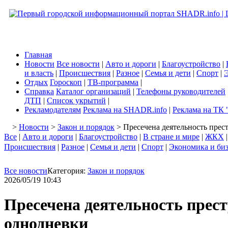
Главная
Новости
Все новости
|
Авто и дороги
|
Благоустройство
|
и власть
|
Происшествия
|
Разное
|
Семья и дети
|
Спорт
|
Э
Отдых
Гороскоп
|
ТВ-программа
|
Справка
Каталог организаций
|
Телефоны руководителей
ДТП
|
Список укрытий
|
Рекламодателям
Реклама на SHADR.info
|
Реклама на ТК 
>
Новости
>
Закон и порядок
> Пресечена деятельность прес
Все
|
Авто и дороги
|
Благоустройство
|
В стране и мире
|
ЖКХ
Происшествия
|
Разное
|
Семья и дети
|
Спорт
|
Экономика и би
Все новости
Категория:
Закон и порядок
2026/05/19 10:43
Пресечена деятельность прес
однодневки