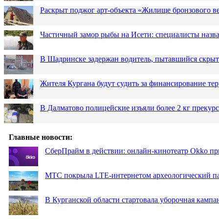
Раскрыт поджог арт-объекта «Жилище бронзового в
Частичный замор рыбы на Исети: специалисты назв
В Шадринске задержан водитель, пытавшийся скрыт
Жителя Кургана будут судить за финансирование те
В Далматово полицейские изъяли более 2 кг прекур
Главные новости:
СберПрайм в действии: онлайн-кинотеатр Okko пр
МТС покрыла LTE-интернетом археологический пар
В Курганской области стартовала уборочная кампа