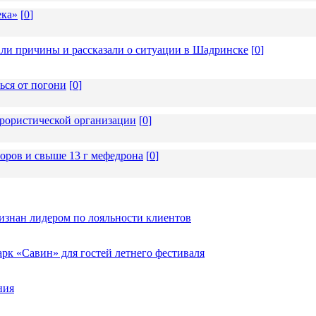
ека»
[
0
]
али причины и рассказали о ситуации в Шадринске
[
0
]
ься от погони
[
0
]
ррористической организации
[
0
]
соров и свыше 13 г мефедрона
[
0
]
изнан лидером по лояльности клиентов
к «Савин» для гостей летнего фестиваля
ния