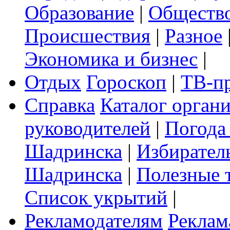
Образование
|
Обществ
Происшествия
|
Разное
Экономика и бизнес
|
Отдых
Гороскоп
|
ТВ-п
Справка
Каталог орган
руководителей
|
Погода
Шадринска
|
Избирател
Шадринска
|
Полезные 
Список укрытий
|
Рекламодателям
Реклам