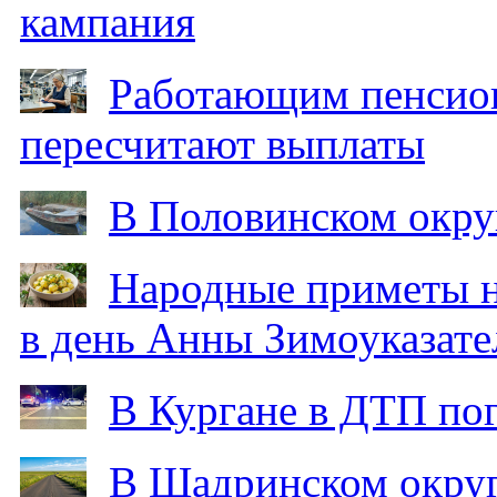
кампания
Работающим пенсион
пересчитают выплаты
В Половинском окру
Народные приметы на
в день Анны Зимоуказат
В Кургане в ДТП по
В Шадринском округ