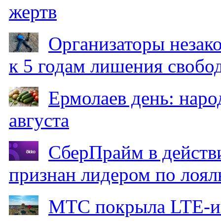
жертв
Организаторы незак
к 5 годам лишения свобо
Ермолаев день: наро
августа
СберПрайм в действ
признан лидером по лоял
МТС покрыла LTE-ин