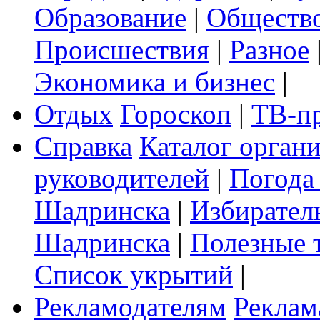
Образование
|
Обществ
Происшествия
|
Разное
Экономика и бизнес
|
Отдых
Гороскоп
|
ТВ-п
Справка
Каталог орган
руководителей
|
Погода
Шадринска
|
Избирател
Шадринска
|
Полезные 
Список укрытий
|
Рекламодателям
Реклам