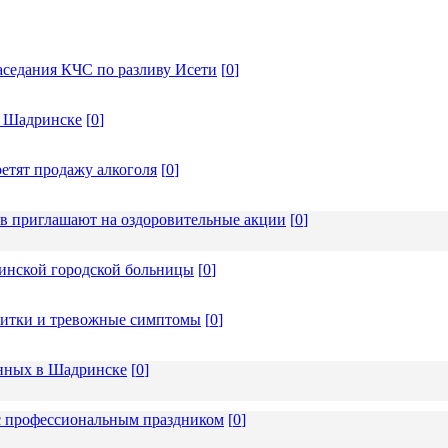
аседания КЧС по разливу Исети
[
0
]
в Шадринске
[
0
]
ретят продажу алкоголя
[
0
]
ев приглашают на оздоровительные акции
[
0
]
инской городской больницы
[
0
]
апитки и тревожные симптомы
[
0
]
ённых в Шадринске
[
0
]
 с профессиональным праздником
[
0
]