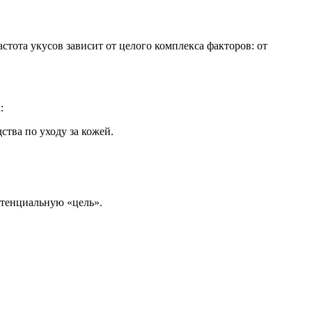
стота укусов зависит от целого комплекса факторов: от
:
тва по уходу за кожей.
отенциальную «цель».