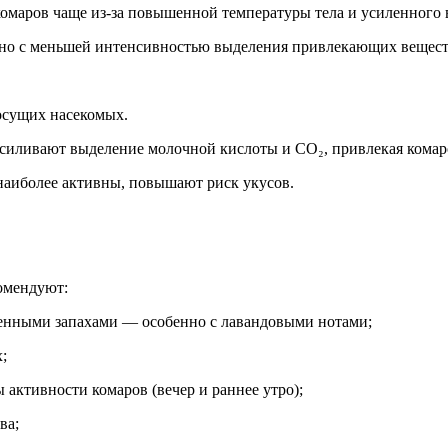
аров чаще из‑за повышенной температуры тела и усиленного в
зано с меньшей интенсивностью выделения привлекающих вещест
осущих насекомых.
силивают выделение молочной кислоты и CO₂, привлекая комар
наиболее активны, повышают риск укусов.
омендуют:
женными запахами — особенно с лавандовыми нотами;
;
 активности комаров (вечер и раннее утро);
ва;