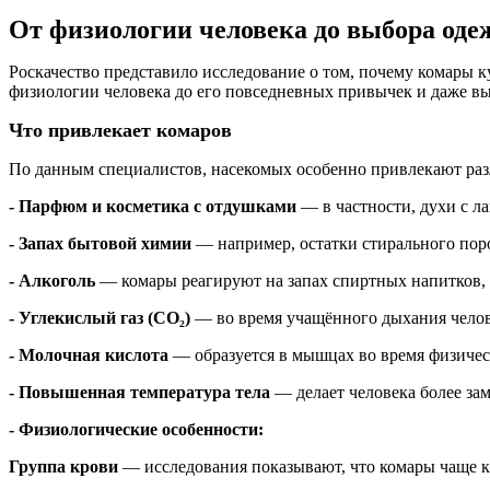
От физиологии человека до выбора оде
Роскачество представило исследование о том, почему комары к
физиологии человека до его повседневных привычек и даже в
Что привлекает комаров
По данным специалистов, насекомых особенно привлекают разл
- Парфюм и косметика с отдушками
— в частности, духи с л
- Запах бытовой химии
— например, остатки стирального поро
- Алкоголь
— комары реагируют на запах спиртных напитков, 
- Углекислый газ (CO₂)
— во время учащённого дыхания челов
- Молочная кислота
— образуется в мышцах во время физическ
- Повышенная температура тела
— делает человека более за
- Физиологические особенности:
Группа крови
— исследования показывают, что комары чаще ку