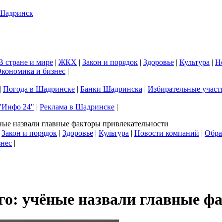
В стране и мире
|
ЖКХ
|
Закон и порядок
|
Здоровье
|
Культура
|
Н
кономика и бизнес
|
|
Погода в Шадринске
|
Банки Шадринска
|
Избирательные участ
"Инфо 24"
|
Реклама в Шадринске
|
ные назвали главные факторы привлекательности
|
Закон и порядок
|
Здоровье
|
Культура
|
Новости компаний
|
Обра
знес
|
го: учёные назвали главные ф