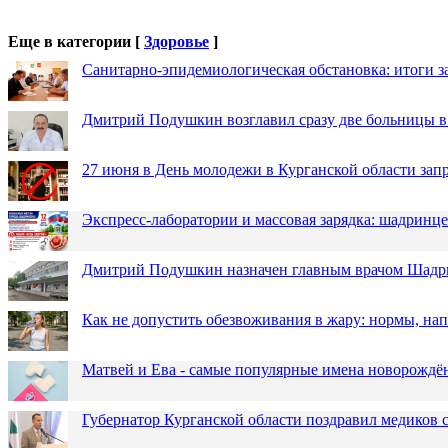
Еще в категории [
Здоровье
]
Санитарно-эпидемиологическая обстановка: итоги з
Дмитрий Подушкин возглавил сразу две больницы 
27 июня в День молодежи в Курганской области зап
Экспресс-лаборатории и массовая зарядка: шадринц
Дмитрий Подушкин назначен главным врачом Шадр
Как не допустить обезвоживания в жару: нормы, н
Матвей и Ева - самые популярные имена новорожд
Губернатор Курганской области поздравил медиков