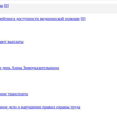
за
[
0
]
 рейтинга доступности медицинской помощи
[
0
]
тают выплаты
ь в день Анны Зимоуказательницы
ние транспорта
вное дело о нарушении правил охраны труда