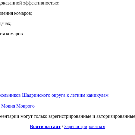
доказанной эффективностью;
пления комаров;
дачах;
ия комаров.
кольников Шадринского округа к летним каникулам
нь Мокия Мокрого
ментарии могут только зарегистрированные и авторизированные
Войти на сайт
/
Зарегистрироваться