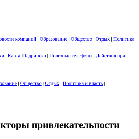
овости компаний
|
Образование
|
Общество
|
Отдых
|
Политика
ки
|
Карта Шадринска
|
Полезные телефоны
|
Действия при
зование
|
Общество
|
Отдых
|
Политика и власть
|
акторы привлекательности