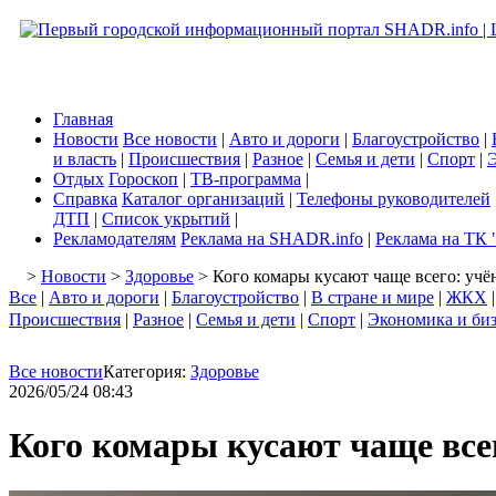
Главная
Новости
Все новости
|
Авто и дороги
|
Благоустройство
|
и власть
|
Происшествия
|
Разное
|
Семья и дети
|
Спорт
|
Э
Отдых
Гороскоп
|
ТВ-программа
|
Справка
Каталог организаций
|
Телефоны руководителей
ДТП
|
Список укрытий
|
Рекламодателям
Реклама на SHADR.info
|
Реклама на ТК 
>
Новости
>
Здоровье
> Кого комары кусают чаще всего: учё
Все
|
Авто и дороги
|
Благоустройство
|
В стране и мире
|
ЖКХ
Происшествия
|
Разное
|
Семья и дети
|
Спорт
|
Экономика и би
Все новости
Категория:
Здоровье
2026/05/24 08:43
Кого комары кусают чаще все