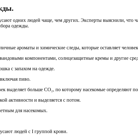
жды.
усают одних людей чаще, чем других. Эксперты выяснили, что ча
ыбора одежды.
ичные ароматы и химические следы, которые оставляет человек
авандовыми компонентами, солнцезащитные кремы и другие средс
шка с запахом на одежде.
включая пиво.
ек выделяет больше CO₂, по которому насекомые определяют п
ой активности и выделяется с потом.
метным для насекомых.
сают людей с I группой крови.