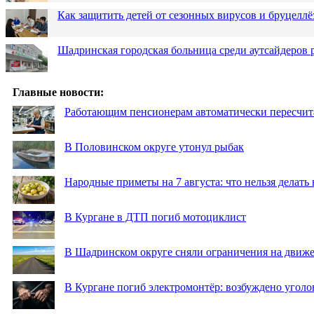
Как защитить детей от сезонных вирусов и бруцеллё
Шадринская городская больница среди аутсайдеров
Главные новости:
Работающим пенсионерам автоматически пересчи
В Половинском округе утонул рыбак
Народные приметы на 7 августа: что нельзя делат
В Кургане в ДТП погиб мотоциклист
В Шадринском округе сняли ограничения на движе
В Кургане погиб электромонтёр: возбуждено уголо