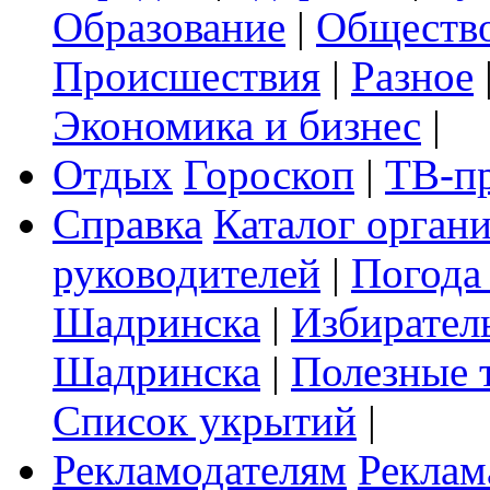
Образование
|
Обществ
Происшествия
|
Разное
Экономика и бизнес
|
Отдых
Гороскоп
|
ТВ-п
Справка
Каталог орган
руководителей
|
Погода
Шадринска
|
Избирател
Шадринска
|
Полезные 
Список укрытий
|
Рекламодателям
Реклам