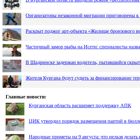
Организаторы незаконной миграции приговорены к 
Раскрыт поджог арт-объекта «Жилище бронзового в
Частичный замор рыбы на Исети: специалисты назв
В Шадринске задержан водитель, пытавшийся скрыт
Жителя Кургана будут судить за финансирование те
Главные новости:
Курганская область расширяет поддержку АПК
ЦИК утвердил порядок размещения партий в бюлле
Народные приметы на 9 августа: что нельзя делать