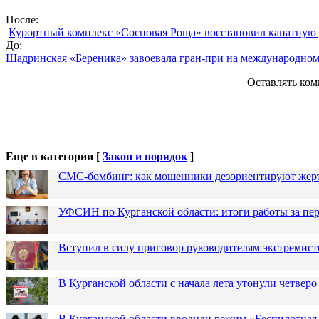
После:
Курортный комплекс «Сосновая Роща» восстановил канатную 
До:
Шадринская «Береника» завоевала гран-при на международном
Оставлять ком
Еще в категории [
Закон и порядок
]
СМС-бомбинг: как мошенники дезориентируют жер
УФСИН по Курганской области: итоги работы за пер
Вступил в силу приговор руководителям экстремис
В Курганской области с начала лета утонули четверо
В Курганской области вводили режим «Беспилотная