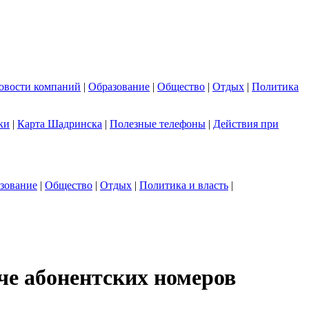
овости компаний
|
Образование
|
Общество
|
Отдых
|
Политика
ки
|
Карта Шадринска
|
Полезные телефоны
|
Действия при
зование
|
Общество
|
Отдых
|
Политика и власть
|
че абонентских номеров