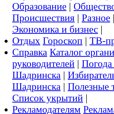
Образование
|
Обществ
Происшествия
|
Разное
Экономика и бизнес
|
Отдых
Гороскоп
|
ТВ-п
Справка
Каталог орган
руководителей
|
Погода
Шадринска
|
Избирател
Шадринска
|
Полезные 
Список укрытий
|
Рекламодателям
Реклам