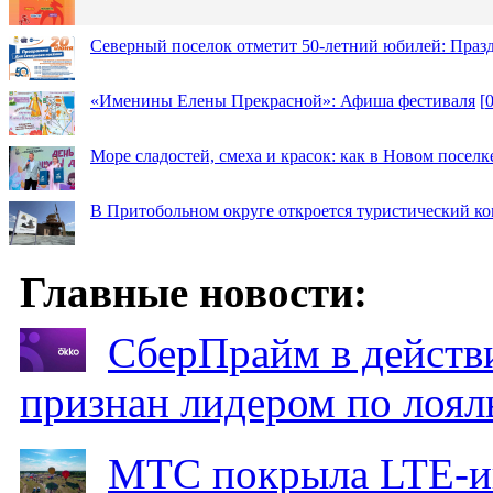
Северный поселок отметит 50-летний юбилей: Праз
«Именины Елены Прекрасной»: Афиша фестиваля
[
Море сладостей, смеха и красок: как в Новом посел
В Притобольном округе откроется туристический к
Главные новости:
СберПрайм в действ
признан лидером по лоял
МТС покрыла LTE-ин