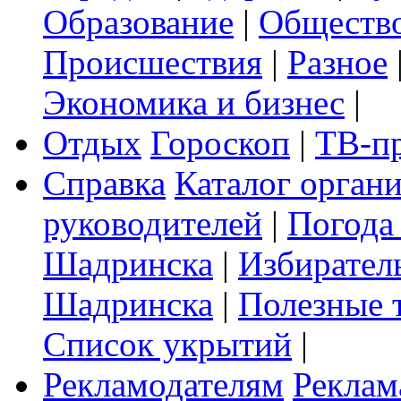
Образование
|
Обществ
Происшествия
|
Разное
Экономика и бизнес
|
Отдых
Гороскоп
|
ТВ-п
Справка
Каталог орган
руководителей
|
Погода
Шадринска
|
Избирател
Шадринска
|
Полезные 
Список укрытий
|
Рекламодателям
Реклам