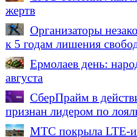
жертв
Организаторы незак
к 5 годам лишения свобо
Ермолаев день: наро
августа
СберПрайм в действ
признан лидером по лоял
МТС покрыла LTE-ин