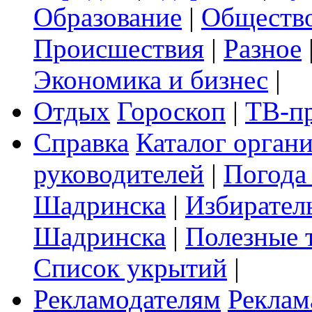
Образование
|
Обществ
Происшествия
|
Разное
Экономика и бизнес
|
Отдых
Гороскоп
|
ТВ-п
Справка
Каталог орган
руководителей
|
Погода
Шадринска
|
Избирател
Шадринска
|
Полезные 
Список укрытий
|
Рекламодателям
Реклам