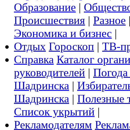
Образование
|
Обществ
Происшествия
|
Разное
Экономика и бизнес
|
Отдых
Гороскоп
|
ТВ-п
Справка
Каталог орган
руководителей
|
Погода
Шадринска
|
Избирател
Шадринска
|
Полезные 
Список укрытий
|
Рекламодателям
Реклам