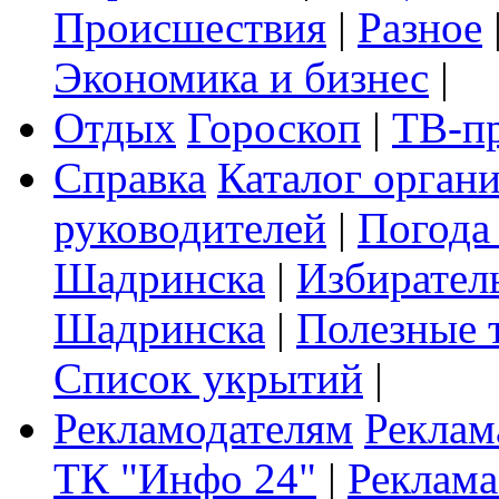
Происшествия
|
Разное
Экономика и бизнес
|
Отдых
Гороскоп
|
ТВ-п
Справка
Каталог орган
руководителей
|
Погода
Шадринска
|
Избирател
Шадринска
|
Полезные 
Список укрытий
|
Рекламодателям
Реклам
ТК "Инфо 24"
|
Реклама