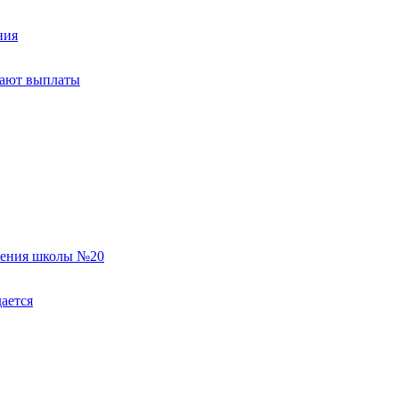
ния
тают выплаты
еления школы №20
ается