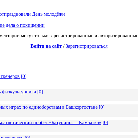
 отпраздновали День молодёжи
ние дела о похищении
ментарии могут только зарегистрированные и авторизированные
Войти на сайт
/
Зарегистрироваться
 тренеров
[
0
]
ь физкультурника
[
0
]
ных играх по единоборствам в Башкортостане
[
0
]
коатлетический пробег «Батурино — Камчатка»
[
0
]
мотокроссу
[
0
]