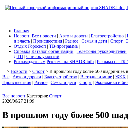
Главная
Новости
Все новости
|
Авто и дороги
|
Благоустройство
|
и власть
|
Происшествия
|
Разное
|
Семья и дети
|
Спорт
|
Э
Отдых
Гороскоп
|
ТВ-программа
|
Справка
Каталог организаций
|
Телефоны руководителей
ДТП
|
Список укрытий
|
Рекламодателям
Реклама на SHADR.info
|
Реклама на ТК 
>
Новости
>
Спорт
> В прошлом году более 500 шадринцев 
Все
|
Авто и дороги
|
Благоустройство
|
В стране и мире
|
ЖКХ
Происшествия
|
Разное
|
Семья и дети
|
Спорт
|
Экономика и би
Все новости
Категория:
Спорт
2026/06/27 21:09
В прошлом году более 500 ша