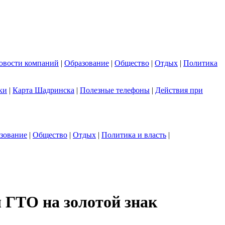
овости компаний
|
Образование
|
Общество
|
Отдых
|
Политика
ки
|
Карта Шадринска
|
Полезные телефоны
|
Действия при
зование
|
Общество
|
Отдых
|
Политика и власть
|
 ГТО на золотой знак