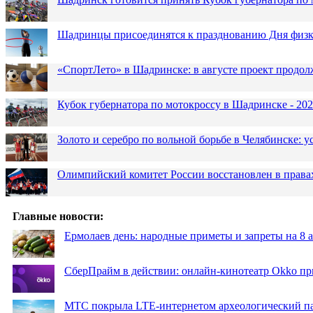
Шадринцы присоединятся к празднованию Дня физк
«СпортЛето» в Шадринске: в августе проект продол
Кубок губернатора по мотокроссу в Шадринске - 202
Золото и серебро по вольной борьбе в Челябинске:
Олимпийский комитет России восстановлен в права
Главные новости:
Ермолаев день: народные приметы и запреты на 8 а
СберПрайм в действии: онлайн-кинотеатр Okko пр
МТС покрыла LTE-интернетом археологический пар