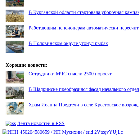
В Курганской области стартовала уборочная кампа
Работающим пенсионерам автоматически пересчи
В Половинском округе утонул рыбак
Хорошие новости:
Сотрудники МЧС спасли 2500 поросят
В Шадринске преобразился фасад начального отд
Храм Иоанна Предтечи в селе Крестовское возрожд
Лента новостей в RSS