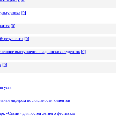
ультурника
[
0
]
жится
[
0
]
6: результаты
[
0
]
 успешное выступление шадринских студенток
[
0
]
х
[
0
]
вгуста
изнан лидером по лояльности клиентов
к «Савин» для гостей летнего фестиваля