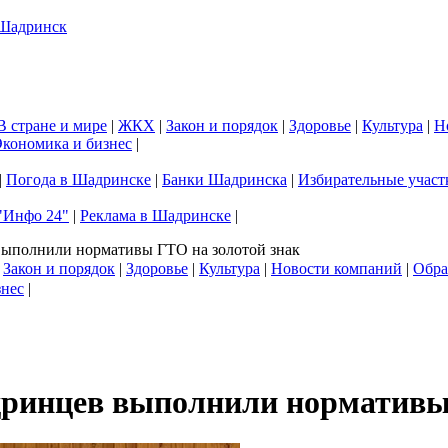
В стране и мире
|
ЖКХ
|
Закон и порядок
|
Здоровье
|
Культура
|
Н
кономика и бизнес
|
|
Погода в Шадринске
|
Банки Шадринска
|
Избирательные участ
"Инфо 24"
|
Реклама в Шадринске
|
выполнили нормативы ГТО на золотой знак
|
Закон и порядок
|
Здоровье
|
Культура
|
Новости компаний
|
Обра
знес
|
дринцев выполнили нормативы