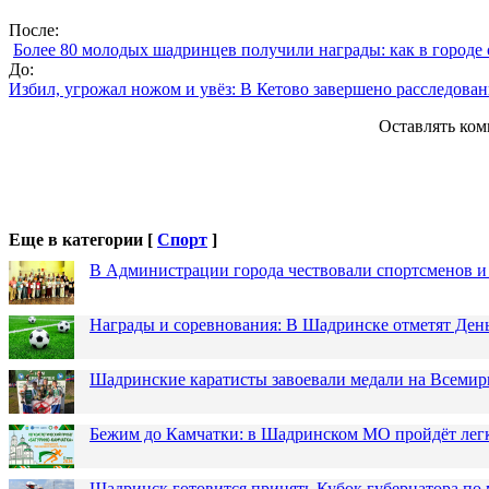
После:
Более 80 молодых шадринцев получили награды: как в городе
До:
Избил, угрожал ножом и увёз: В Кетово завершено расследова
Оставлять ком
Еще в категории [
Спорт
]
В Администрации города чествовали спортсменов и
Награды и соревнования: В Шадринске отметят Ден
Шадринские каратисты завоевали медали на Всемир
Бежим до Камчатки: в Шадринском МО пройдёт лег
Шадринск готовится принять Кубок губернатора по 