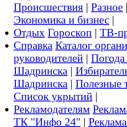
Происшествия
|
Разное
Экономика и бизнес
|
Отдых
Гороскоп
|
ТВ-п
Справка
Каталог орган
руководителей
|
Погода
Шадринска
|
Избирател
Шадринска
|
Полезные 
Список укрытий
|
Рекламодателям
Реклам
ТК "Инфо 24"
|
Реклама