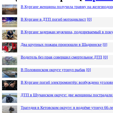
В Кургане женщина получила травму на железнодо
В Кургане в ДТП погиб мотоциклист
[
0
]
В Кургане задержан мужчина, подозреваемый в пок
Два крупных пожара произошли в Шадринске
[
0
]
Водитель без прав совершил смертельное ДТП
[
0
]
В Половинском округе утонул рыбак
[
0
]
В Кургане погиб электромонтёр: возбуждено уголов
ДТП в Щучанском округе: две женщины пострадали 
Трагедия в Кетовском округе: в водоёме утонул 66-