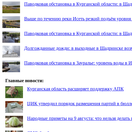
Паводковая обстановка в Курганской области: в Шад
Выше по течению реки Исеть резкий подъём уровня
Паводковая обстановка в Курганской области: в Ша
Долгожданные дожди: в выходные в Шадринске во
Паводковая обстановка в Зауралье: уровень воды в 
Главные новости:
Курганская область расширяет поддержку АПК
ЦИК утвердил порядок размещения партий в бюлле
Народные приметы на 9 августа: что нельзя делать