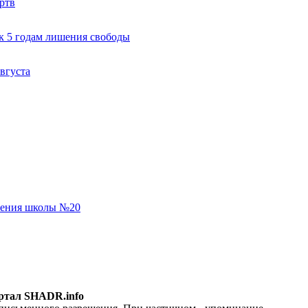
ртв
к 5 годам лишения свободы
вгуста
еления школы №20
ртал SHADR.info