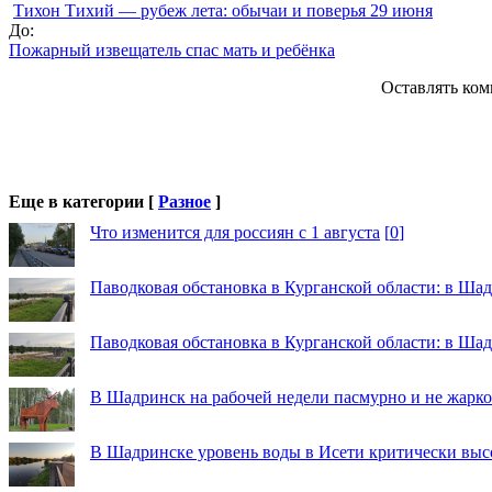
Тихон Тихий — рубеж лета: обычаи и поверья 29 июня
До:
Пожарный извещатель спас мать и ребёнка
Оставлять ком
Еще в категории [
Разное
]
Что изменится для россиян с 1 августа
[
0
]
Паводковая обстановка в Курганской области: в Шад
Паводковая обстановка в Курганской области: в Ша
В Шадринск на рабочей недели пасмурно и не жарко
В Шадринске уровень воды в Исети критически выс