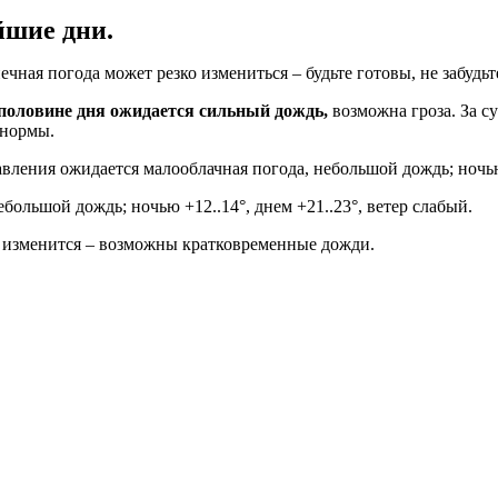
йшие дни.
ечная погода может резко измениться – будьте готовы, не забуд
й половине дня ожидается сильный дождь,
возможна гроза. За с
 нормы.
вления ожидается малооблачная погода, небольшой дождь; ночью +
большой дождь; ночью +12..14°, днем +21..23°, ветер слабый.
е изменится – возможны кратковременные дожди.