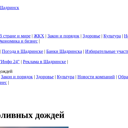
В стране и мире
|
ЖКХ
|
Закон и порядок
|
Здоровье
|
Культура
|
Н
кономика и бизнес
|
|
Погода в Шадринске
|
Банки Шадринска
|
Избирательные участ
"Инфо 24"
|
Реклама в Шадринске
|
дождей
|
Закон и порядок
|
Здоровье
|
Культура
|
Новости компаний
|
Обра
знес
|
роливных дождей