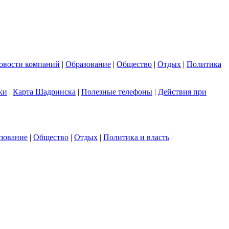
овости компаний
|
Образование
|
Общество
|
Отдых
|
Политика
ки
|
Карта Шадринска
|
Полезные телефоны
|
Действия при
зование
|
Общество
|
Отдых
|
Политика и власть
|