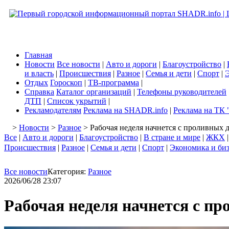
Главная
Новости
Все новости
|
Авто и дороги
|
Благоустройство
|
и власть
|
Происшествия
|
Разное
|
Семья и дети
|
Спорт
|
Э
Отдых
Гороскоп
|
ТВ-программа
|
Справка
Каталог организаций
|
Телефоны руководителей
ДТП
|
Список укрытий
|
Рекламодателям
Реклама на SHADR.info
|
Реклама на ТК 
>
Новости
>
Разное
> Рабочая неделя начнется с проливных 
Все
|
Авто и дороги
|
Благоустройство
|
В стране и мире
|
ЖКХ
Происшествия
|
Разное
|
Семья и дети
|
Спорт
|
Экономика и би
Все новости
Категория:
Разное
2026/06/28 23:07
Рабочая неделя начнется с п