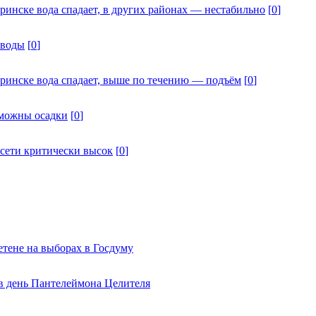
ринске вода спадает, в других районах — нестабильно
[
0
]
 воды
[
0
]
дринске вода спадает, выше по течению — подъём
[
0
]
зможны осадки
[
0
]
Исети критически высок
[
0
]
тене на выборах в Госдуму
 в день Пантелеймона Целителя