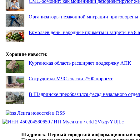
СМС-бомбинг: как мошенники дезориентируют же
Организаторы незаконной миграции приговорены 
Ермолаев день: народные приметы и запреты на 8 а
Хорошие новости:
Курганская область расширяет поддержку АПК
Сотрудники МЧС спасли 2500 поросят
В Шадринске преобразился фасад начального отд
Лента новостей в RSS
Шадринск. Первый городской информационный по