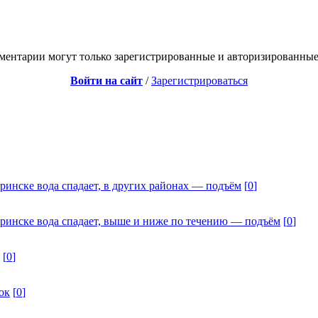
ментарии могут только зарегистрированные и авторизированные
Войти на сайт
/
Зарегистрироваться
ринске вода спадает, в других районах — подъём
[
0
]
дринске вода спадает, выше и ниже по течению — подъём
[
0
]
[
0
]
ок
[
0
]