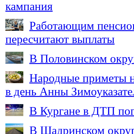
кампания
Работающим пенсион
пересчитают выплаты
В Половинском окру
Народные приметы на
в день Анны Зимоуказат
В Кургане в ДТП по
В Шадринском округ