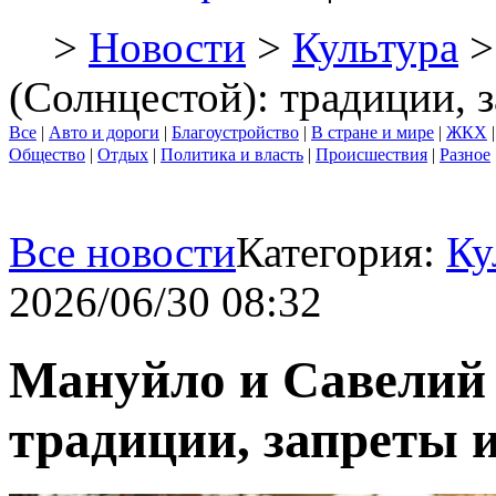
>
Новости
>
Культура
>
(Солнцестой): традиции, 
Все
|
Авто и дороги
|
Благоустройство
|
В стране и мире
|
ЖКХ
Общество
|
Отдых
|
Политика и власть
|
Происшествия
|
Разное
Все новости
Категория:
Ку
2026/06/30 08:32
Мануйло и Савелий 
традиции, запреты 