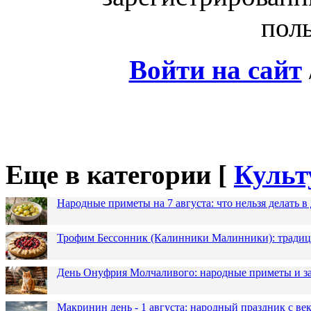
поль
Войти на сайт
Еще в категории [
Культ
Народные приметы на 7 августа: что нельзя делать 
Трофим Бессонник (Калинники Малинники): традици
День Онуфрия Молчаливого: народные приметы и за
Макринин день - 1 августа: народный праздник с в