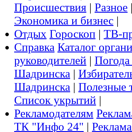
Происшествия
|
Разное
Экономика и бизнес
|
Отдых
Гороскоп
|
ТВ-п
Справка
Каталог орган
руководителей
|
Погода
Шадринска
|
Избирател
Шадринска
|
Полезные 
Список укрытий
|
Рекламодателям
Реклам
ТК "Инфо 24"
|
Реклама