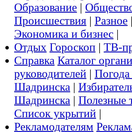
Образование
|
Обществ
Происшествия
|
Разное
Экономика и бизнес
|
Отдых
Гороскоп
|
ТВ-п
Справка
Каталог орган
руководителей
|
Погода
Шадринска
|
Избирател
Шадринска
|
Полезные 
Список укрытий
|
Рекламодателям
Реклам