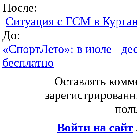
После:
Ситуация с ГСМ в Курган
До:
«СпортЛето»: в июле - де
бесплатно
Оставлять комм
зарегистрированн
поль
Войти на сайт