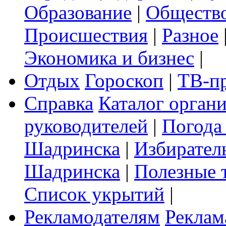
Образование
|
Обществ
Происшествия
|
Разное
Экономика и бизнес
|
Отдых
Гороскоп
|
ТВ-п
Справка
Каталог орган
руководителей
|
Погода
Шадринска
|
Избирател
Шадринска
|
Полезные 
Список укрытий
|
Рекламодателям
Реклам