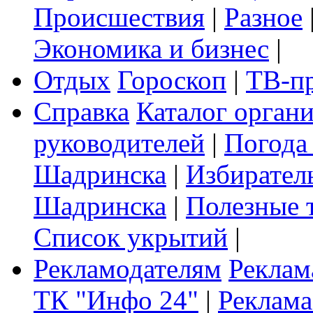
Происшествия
|
Разное
Экономика и бизнес
|
Отдых
Гороскоп
|
ТВ-п
Справка
Каталог орган
руководителей
|
Погода
Шадринска
|
Избирател
Шадринска
|
Полезные 
Список укрытий
|
Рекламодателям
Реклам
ТК "Инфо 24"
|
Реклама