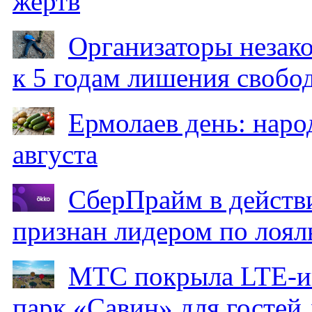
жертв
Организаторы незак
к 5 годам лишения свобо
Ермолаев день: наро
августа
СберПрайм в действ
признан лидером по лоял
МТС покрыла LTE-ин
парк «Савин» для гостей 