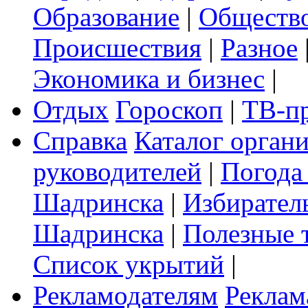
Образование
|
Обществ
Происшествия
|
Разное
Экономика и бизнес
|
Отдых
Гороскоп
|
ТВ-п
Справка
Каталог орган
руководителей
|
Погода
Шадринска
|
Избирател
Шадринска
|
Полезные 
Список укрытий
|
Рекламодателям
Реклам