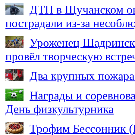
ДТП в Щучанском ок
пострадали из-за несобл
Уроженец Шадринска
провёл творческую встре
Два крупных пожара
Награды и соревнов
День физкультурника
Трофим Бессонник (