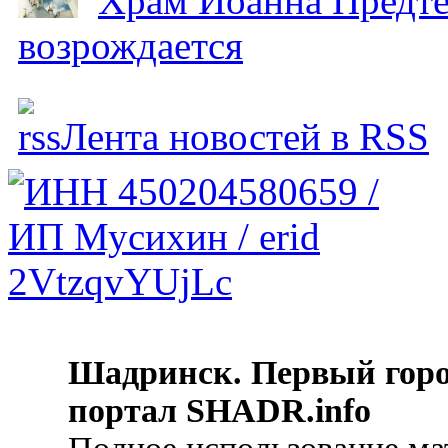
Храм Иоанна Предтеч
возрождается
Лента новостей в RSS
Шадринск. Первый гор
портал SHADR.info