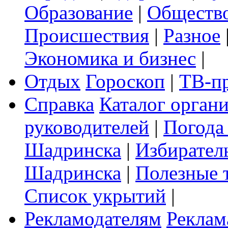
Образование
|
Обществ
Происшествия
|
Разное
Экономика и бизнес
|
Отдых
Гороскоп
|
ТВ-п
Справка
Каталог орган
руководителей
|
Погода
Шадринска
|
Избирател
Шадринска
|
Полезные 
Список укрытий
|
Рекламодателям
Реклам