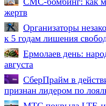
СМС-бомбинг: как 
жертв
Организаторы незак
к 5 годам лишения свобо
Ермолаев день: наро
августа
СберПрайм в действ
признан лидером по лоял
МТС покрыла LTE-ин