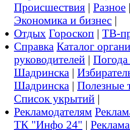
Происшествия
|
Разное
Экономика и бизнес
|
Отдых
Гороскоп
|
ТВ-п
Справка
Каталог орган
руководителей
|
Погода
Шадринска
|
Избирател
Шадринска
|
Полезные 
Список укрытий
|
Рекламодателям
Реклам
ТК "Инфо 24"
|
Реклама