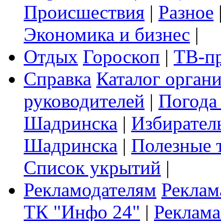
Происшествия
|
Разное
Экономика и бизнес
|
Отдых
Гороскоп
|
ТВ-п
Справка
Каталог орган
руководителей
|
Погода
Шадринска
|
Избирател
Шадринска
|
Полезные 
Список укрытий
|
Рекламодателям
Реклам
ТК "Инфо 24"
|
Реклама