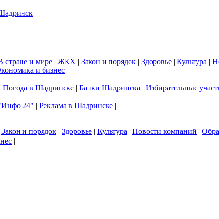
В стране и мире
|
ЖКХ
|
Закон и порядок
|
Здоровье
|
Культура
|
Н
кономика и бизнес
|
|
Погода в Шадринске
|
Банки Шадринска
|
Избирательные участ
"Инфо 24"
|
Реклама в Шадринске
|
|
Закон и порядок
|
Здоровье
|
Культура
|
Новости компаний
|
Обра
знес
|