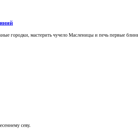
ляний
ежные городки, мастерить чучело Масленицы и печь первые блин
есеннему севу.