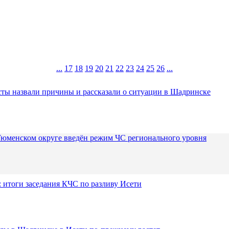
...
17
18
19
20
21
22
23
24
25
26
...
ты назвали причины и рассказали о ситуации в Шадринске
Тюменском округе введён режим ЧС регионального уровня
 итоги заседания КЧС по разливу Исети