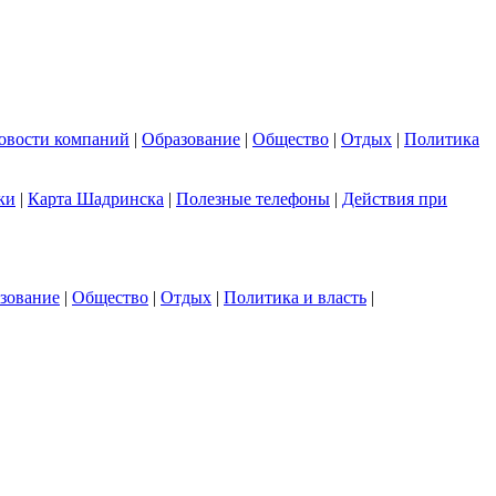
овости компаний
|
Образование
|
Общество
|
Отдых
|
Политика
ки
|
Карта Шадринска
|
Полезные телефоны
|
Действия при
зование
|
Общество
|
Отдых
|
Политика и власть
|