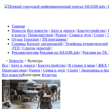
Главная
Новости
Все новости
|
Авто и дороги
|
Благоустройство
|
и власть
|
Происшествия
|
Разное
|
Семья и дети
|
Спорт
|
Э
Отдых
Гороскоп
|
ТВ-программа
|
Справка
Каталог организаций
|
Телефоны руководителей
ДТП
|
Список укрытий
|
Рекламодателям
Реклама на SHADR.info
|
Реклама на ТК 
>
Новости
> Культура
Все
|
Авто и дороги
|
Благоустройство
|
В стране и мире
|
ЖКХ
Происшествия
|
Разное
|
Семья и дети
|
Спорт
|
Экономика и би
Все новости
Категория:
Культура