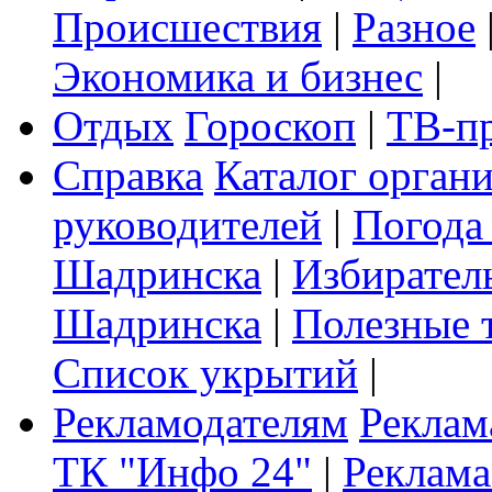
Происшествия
|
Разное
Экономика и бизнес
|
Отдых
Гороскоп
|
ТВ-п
Справка
Каталог орган
руководителей
|
Погода
Шадринска
|
Избирател
Шадринска
|
Полезные 
Список укрытий
|
Рекламодателям
Реклам
ТК "Инфо 24"
|
Реклама