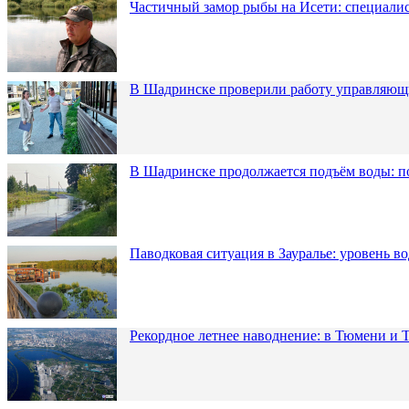
Частичный замор рыбы на Исети: специалис
В Шадринске проверили работу управляющ
В Шадринске продолжается подъём воды: п
Паводковая ситуация в Зауралье: уровень в
Рекордное летнее наводнение: в Тюмени и 