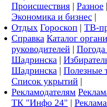
Происшествия
|
Разное
Экономика и бизнес
|
Отдых
Гороскоп
|
ТВ-п
Справка
Каталог орган
руководителей
|
Погода
Шадринска
|
Избирател
Шадринска
|
Полезные 
Список укрытий
|
Рекламодателям
Реклам
ТК "Инфо 24"
|
Реклама