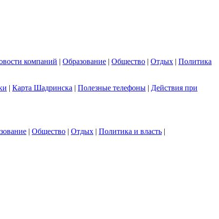
овости компаний
|
Образование
|
Общество
|
Отдых
|
Политика
ки
|
Карта Шадринска
|
Полезные телефоны
|
Действия при
зование
|
Общество
|
Отдых
|
Политика и власть
|