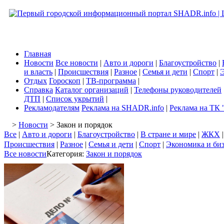
Главная
Новости
Все новости
|
Авто и дороги
|
Благоустройство
|
и власть
|
Происшествия
|
Разное
|
Семья и дети
|
Спорт
|
Э
Отдых
Гороскоп
|
ТВ-программа
|
Справка
Каталог организаций
|
Телефоны руководителей
ДТП
|
Список укрытий
|
Рекламодателям
Реклама на SHADR.info
|
Реклама на ТК 
>
Новости
> Закон и порядок
Все
|
Авто и дороги
|
Благоустройство
|
В стране и мире
|
ЖКХ
Происшествия
|
Разное
|
Семья и дети
|
Спорт
|
Экономика и би
Все новости
Категория:
Закон и порядок