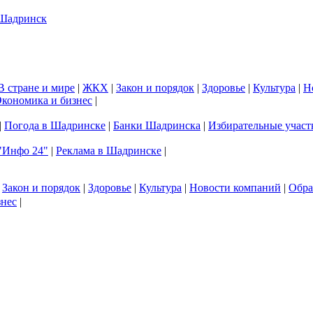
В стране и мире
|
ЖКХ
|
Закон и порядок
|
Здоровье
|
Культура
|
Н
кономика и бизнес
|
|
Погода в Шадринске
|
Банки Шадринска
|
Избирательные участ
"Инфо 24"
|
Реклама в Шадринске
|
|
Закон и порядок
|
Здоровье
|
Культура
|
Новости компаний
|
Обра
знес
|