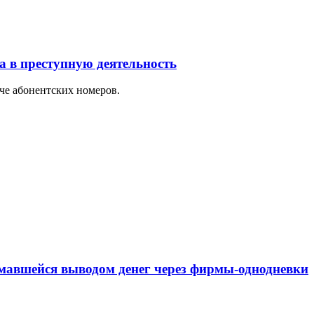
 в преступную деятельность
че абонентских номеров.
имавшейся выводом денег через фирмы-однодневки