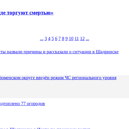
где торгуют смертью»
...
3
4
5
6
7
8
9
10
11
12
...
ты назвали причины и рассказали о ситуации в Шадринске
Тюменском округе введён режим ЧС регионального уровня
одтоплено 77 огородов