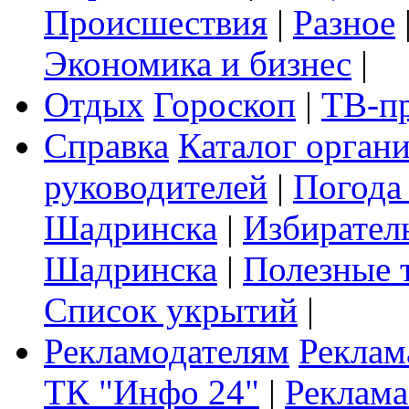
Происшествия
|
Разное
Экономика и бизнес
|
Отдых
Гороскоп
|
ТВ-п
Справка
Каталог орган
руководителей
|
Погода
Шадринска
|
Избирател
Шадринска
|
Полезные 
Список укрытий
|
Рекламодателям
Реклам
ТК "Инфо 24"
|
Реклама