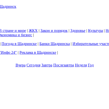
В стране и мире
|
ЖКХ
|
Закон и порядок
|
Здоровье
|
Культура
|
Н
кономика и бизнес
|
|
Погода в Шадринске
|
Банки Шадринска
|
Избирательные участ
"Инфо 24"
|
Реклама в Шадринске
|
Вчера
Сегодня
Завтра
Послезавтра
Неделя
Год