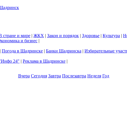
В стране и мире
|
ЖКХ
|
Закон и порядок
|
Здоровье
|
Культура
|
Н
кономика и бизнес
|
|
Погода в Шадринске
|
Банки Шадринска
|
Избирательные участ
"Инфо 24"
|
Реклама в Шадринске
|
Вчера
Сегодня
Завтра
Послезавтра
Неделя
Год