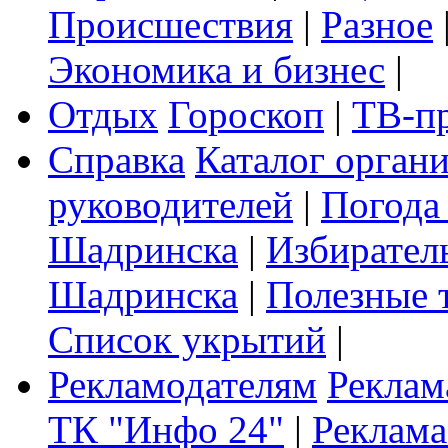
Происшествия
|
Разное
Экономика и бизнес
|
Отдых
Гороскоп
|
ТВ-п
Справка
Каталог орган
руководителей
|
Погода
Шадринска
|
Избирател
Шадринска
|
Полезные 
Список укрытий
|
Рекламодателям
Реклам
ТК "Инфо 24"
|
Реклама