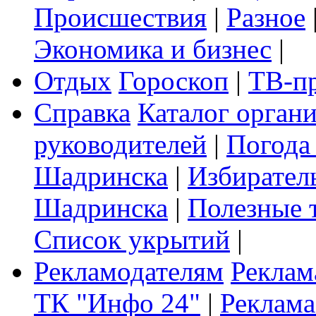
Происшествия
|
Разное
Экономика и бизнес
|
Отдых
Гороскоп
|
ТВ-п
Справка
Каталог орган
руководителей
|
Погода
Шадринска
|
Избирател
Шадринска
|
Полезные 
Список укрытий
|
Рекламодателям
Реклам
ТК "Инфо 24"
|
Реклама