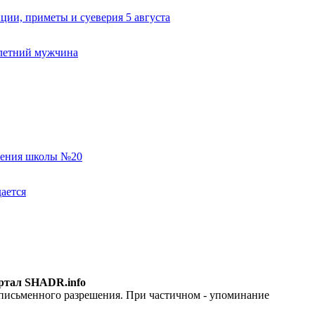
ии, приметы и суеверия 5 августа
-летний мужчина
еления школы №20
ается
ртал SHADR.info
 письменного разрешения. При частичном - упоминание