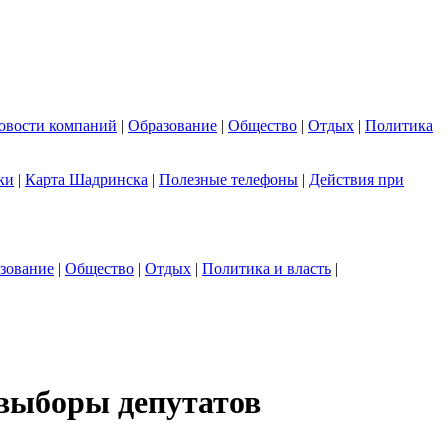
овости компаний
|
Образование
|
Общество
|
Отдых
|
Политика
ки
|
Карта Шадринска
|
Полезные телефоны
|
Действия при
зование
|
Общество
|
Отдых
|
Политика и власть
|
 выборы депутатов