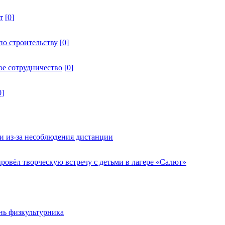
т
[
0
]
по строительству
[
0
]
ое сотрудничество
[
0
]
0
]
и из-за несоблюдения дистанции
овёл творческую встречу с детьми в лагере «Салют»
нь физкультурника