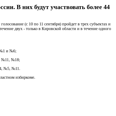
ссии. В них будут участвовать более 44
голосование (с 10 по 11 сентября) пройдет в трех субъектах и
течение двух - только в Кировской области и в течение одного
 №1 и №6;
 №11, №18;
4, №5, №11.
бластном избиркоме.