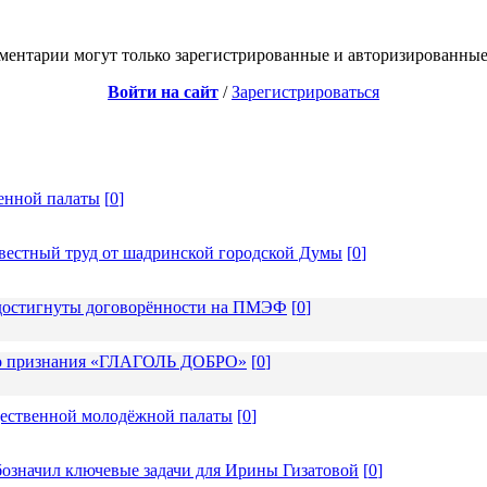
ментарии могут только зарегистрированные и авторизированные
Войти на сайт
/
Зарегистрироваться
енной палаты
[
0
]
вестный труд от шадринской городской Думы
[
0
]
: достигнуты договорённости на ПМЭФ
[
0
]
ого признания «ГЛАГОЛЬ ДОБРО»
[
0
]
щественной молодёжной палаты
[
0
]
бозначил ключевые задачи для Ирины Гизатовой
[
0
]