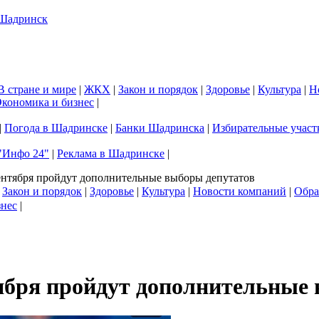
В стране и мире
|
ЖКХ
|
Закон и порядок
|
Здоровье
|
Культура
|
Н
кономика и бизнес
|
|
Погода в Шадринске
|
Банки Шадринска
|
Избирательные участ
"Инфо 24"
|
Реклама в Шадринске
|
ентября пройдут дополнительные выборы депутатов
|
Закон и порядок
|
Здоровье
|
Культура
|
Новости компаний
|
Обра
знес
|
тября пройдут дополнительные