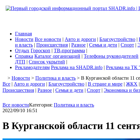
Главная
Новости
Все новости
|
Авто и дороги
|
Благоустройство
|
и власть
|
Происшествия
|
Разное
|
Семья и дети
|
Спорт
|
Э
Отдых
Гороскоп
|
ТВ-программа
|
Справка
Каталог организаций
|
Телефоны руководителей
ДТП
|
Список укрытий
|
Рекламодателям
Реклама на SHADR.info
|
Реклама на ТК 
>
Новости
>
Политика и власть
> В Курганской области 11 с
Все
|
Авто и дороги
|
Благоустройство
|
В стране и мире
|
ЖКХ
Происшествия
|
Разное
|
Семья и дети
|
Спорт
|
Экономика и би
Все новости
Категория:
Политика и власть
2022/09/10 16:51
В Курганской области 11 сен