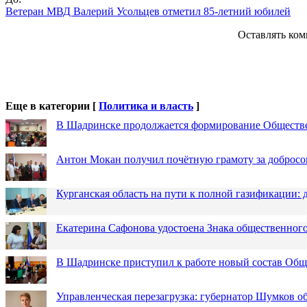
Ветеран МВД Валерий Усольцев отметил 85-летний юбилей
Оставлять ком
Еще в категории [
Политика и власть
]
В Шадринске продолжается формирование Обществ
Антон Мокан получил почётную грамоту за добросо
Курганская область на пути к полной газификации
Екатерина Сафонова удостоена Знака общественн
В Шадринске приступил к работе новый состав Об
Управленческая перезагрузка: губернатор Шумков о